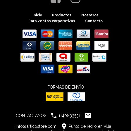
Inicio
Productos
Nosotros
Para ventas corporativas
Contacto
FORMAS DE ENVÍO


CONTACTANOS
1140833531

info@articostore.com
Punto de retiro en villa