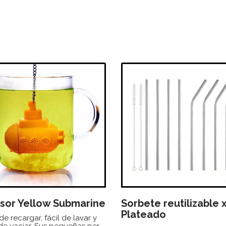
usor Yellow Submarine
Sorbete reutilizable 
Plateado
 de recargar, fácil de lavar y