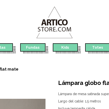
las
Fundas
Kids
Totes
flat mate
Lámpara globo fl
Lámpara de mesa satinada super
Largo del cable: 1,5 metros
Incluye lamparita cálida.