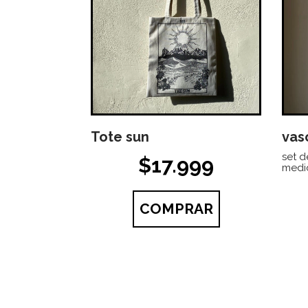
Tote sun
vas
set d
$17.999
medid
COMPRAR