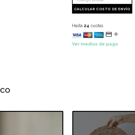
CALCULAR COSTO DE ENVÍO
Hasta
24
cuotas


Ver medios de pago
ICO