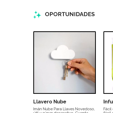
OPORTUNIDADES
Llavero Nube
Inf
Imán Nube Para Llaves Novedoso,
Fácil