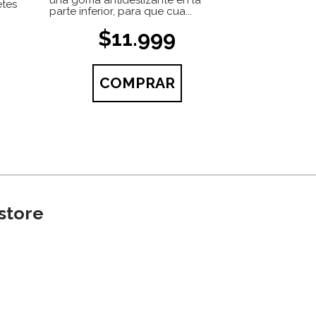
una goma antideslizante en la
etes
parte inferior, para que cua...
$11.999
COMPRAR
store