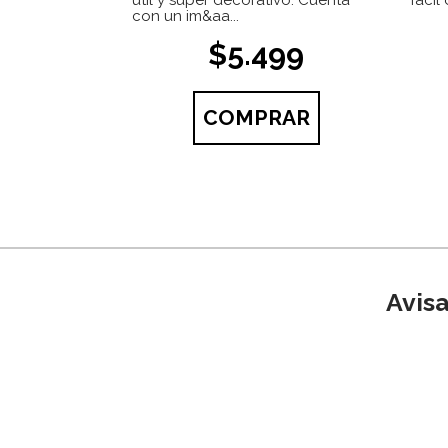
útil y súper decorativo. Cuenta
fácil
con un im&aa...
$5.499
COMPRAR
Avis