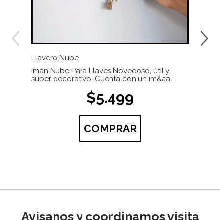
Llavero Nube
Infu
Imán Nube Para Llaves Novedoso, útil y
Fácil
súper decorativo. Cuenta con un im&aa...
vaci
$5.499
COMPRAR
Avisanos y coordinamos visita