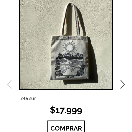
Tote sun
vaso
set 
$17.999
8,5 
COMPRAR