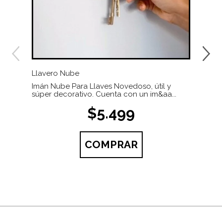
Llavero Nube
Infu
Imán Nube Para Llaves Novedoso, útil y
Fácil
súper decorativo. Cuenta con un im&aa...
vaci
$5.499
COMPRAR