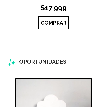
set 
$17.999
8,5 
COMPRAR
OPORTUNIDADES