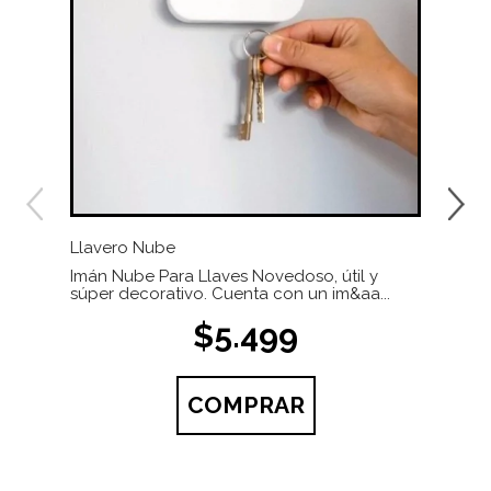
Llavero Nube
Infu
Imán Nube Para Llaves Novedoso, útil y
Fácil
súper decorativo. Cuenta con un im&aa...
vaci
$5.499
COMPRAR