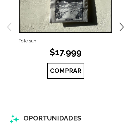
Tote sun
vaso
set 
$17.999
8,5 
COMPRAR
OPORTUNIDADES