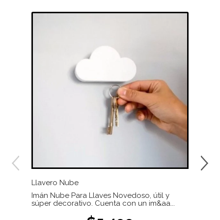
Llavero Nube
Infu
Imán Nube Para Llaves Novedoso, útil y
Fácil
súper decorativo. Cuenta con un im&aa...
vaci